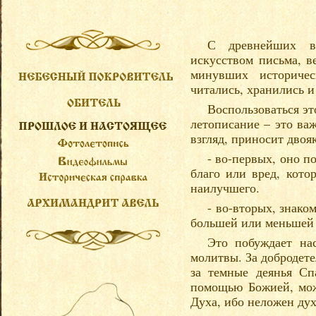
С древнейших в
искусством письма, в
минувших историчес
читались, хранились и 
Воспользоваться эт
летописание – это ва
взгляд, приносит двоя
- во-первых, оно п
благо или вред, кото
наилучшего.
- во-вторых, знако
большей или меньшей 
Это побуждает на
молитвы. За добродете
за темные деянья Сп
помощью Божией, може
Духа, ибо неложен дух