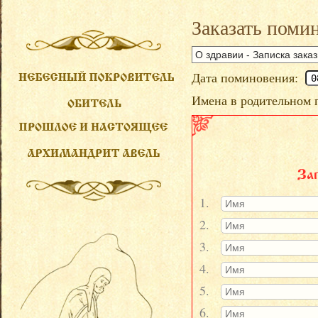
Заказать поми
Дата поминовения:
Имена в родительном 
За
1.
2.
3.
4.
5.
6.