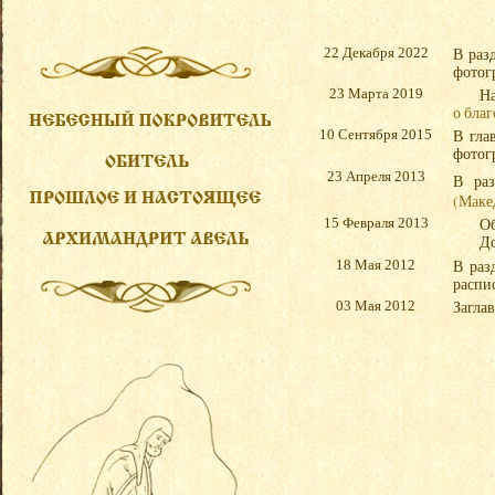
В раз
22 Декабря 2022
фотог
На
23 Марта 2019
о бла
В гла
10 Сентября 2015
фотог
23 Апреля 2013
В ра
(Маке
Об
15 Февраля 2013
Д
В раз
18 Мая 2012
распи
Заглав
03 Мая 2012