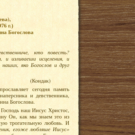
ва),
76 г.)
нна Богослова
евственниче, кто повесть?
, и изливаеши исцеления, и
 наших, яко Богослов и друг
(Кондак)
рославляет сегодня память
наперсника и девственника,
нна Богослова.
 Господь наш Иисус Христос,
ну Он, как мы знаем это из
ную трогательную любовь. И
еник, егоже любляше Иисус»