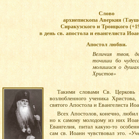
Слово
архиепископа Аверкия (Тауше
Сиракузского и Троицкого
(+19
в день св. апостола и евангелиста Иоа
Апостол любви.
Величия твоя, д
точиши бо чудеса
молишися о душах
Христов»
Такими словами Св. Церковь п
возлюбленного ученика Христова, 
святого Апостола и Евангелиста Иоа
Всех Апостолов, конечно, любил
но к самому молодому из них Иоан
Евангелия, питал какую-то особен
сам св. Иоанн чувствовал это.
«Уч