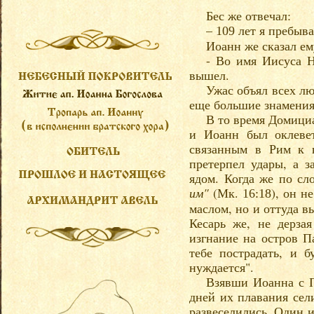
Бес же отвечал:
–
лет я пребываю
109
Иоанн же сказал ем
- Во имя Иисуса Н
вышел.
Ужас объял всех лю
еще большие знамения,
В то время Домициа
и Иоанн был оклевет
связанным в Рим к к
претерпел удары, а 
ядом. Когда же по сл
им"
(Мк.
), он н
16:18
маслом, но и оттуда 
Кесарь же, не дерза
изгнание на остров П
тебе пострадать, и 
нуждается".
Взявши Иоанна с П
дней их плавания сел
развеселились. Один и