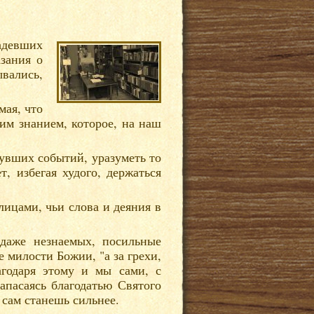
девших
азания о
вались,
мая, что
им знанием, которое, на наш
нувших событий, уразуметь то
т, избегая худого, держаться
лицами, чьи слова и деяния в
даже незнаемых, посильные
 милости Божии, "а за грехи,
агодаря этому и мы сами, с
апасаясь благодатью Святого
 сам станешь сильнее.