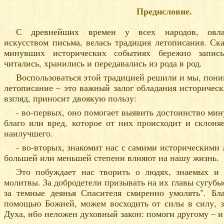
Предисловие.
С древнейших времен у всех народов, овла
искусством письма, велась традиция летописания. Ск
минувших исторических событиях бережно записы
читались, хранились и передавались из рода в род.
Воспользоваться этой традицией решили и мы, пони
летописание – это важный залог обладания историческ
взгляд, приносит двоякую пользу:
- во-первых, оно помогает выявить достоинство ми
благо или вред, которое от них происходит и склоняе
наилучшего.
- во-вторых, знакомит нас с самими историческими 
большей или меньшей степени влияют на нашу жизнь.
Это побуждает нас творить о людях, знаемых и 
молитвы. За добродетели призывать на их главы сугубые
за темные деянья Спасителя смиренно умолять". Бл
помощью Божией, можем восходить от силы в силу, з
Духа, ибо неложен духовный закон: помоги другому – и