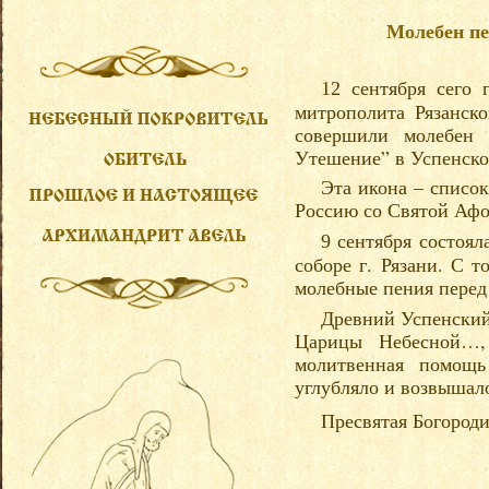
Молебен пе
сентября сего 
12
митрополита Рязанск
совершили молебен
Утешение” в Успенском
Эта икона – список
Россию со Святой Афо
сентября состоял
9
соборе г. Рязани. С 
молебные пения перед 
Древний Успенский
Царицы Небесной…, 
молитвенная помощь
углубляло и возвышал
Пресвятая Богороди