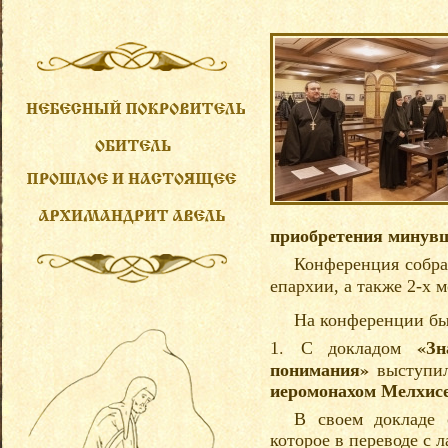
приобретения минувш
Конференция собр
епархии, а также
2
-х 
На конференции бы
«Зн
. С докладом
1
понимания»
выступил
иеромонахом Мелхисе
В своем докладе 
которое в переводе с 