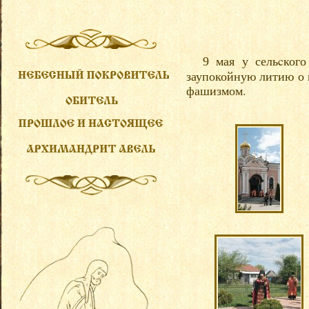
мая у сельcкого
9
заупокойную литию о 
фашизмом.